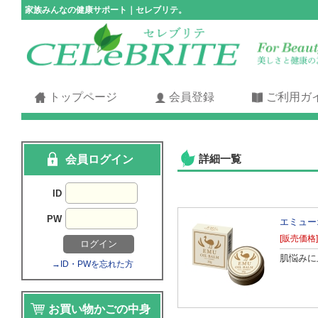
家族みんなの健康サポート｜セレブリテ。
トップページ
会員登録
ご利用ガ
詳細一覧
会員ログイン
ID
PW
エミュー
[販売価格]
肌悩みに
→ID・PWを忘れた方
お買い物かごの中身